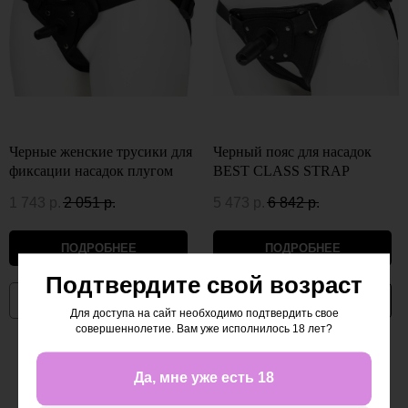
Черные женские трусики для
Черный пояс для насадок
фиксации насадок плугом
BEST CLASS STRAP
1 743
р.
2 051
р.
5 473
р.
6 842
р.
ПОДРОБНЕЕ
ПОДРОБНЕЕ
Подтвердите свой возраст
НЕТ В НАЛИЧИИ
В КОРЗИНУ
Для доступа на сайт необходимо подтвердить свое
совершеннолетие. Вам уже исполнилось 18 лет?
-20%
Да, мне уже есть 18