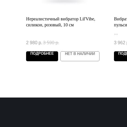
Нереалистичный вибратор Lil'Vibe,
Вибрат
силикон, розовый, 10 см
пульс
FAHRE
см
2 980
р.
3 590
р.
3 962
ПОДРОБНЕЕ
ПОД
НЕТ В НАЛИЧИИ