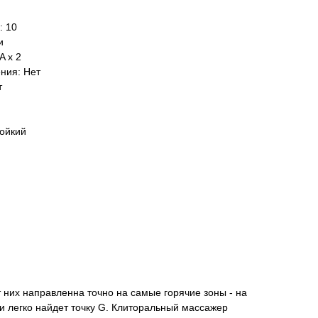
: 10
и
A х 2
ния: Нет
т
тойкий
 них направленна точно на самые горячие зоны - на
и легко найдет точку G. Клиторальный массажер