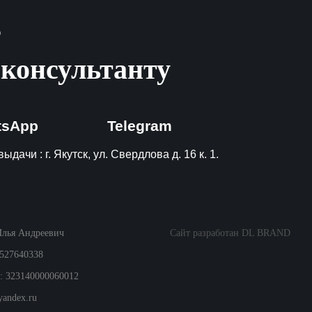
?
 консультанту
tsApp
Telegram
ыдачи : г. Якутск, ул. Свердлова д. 16 к. 1.
Илья Андреевич
Сайт разработан DL BRAND
527640338
 323140000060012
yandex.ru