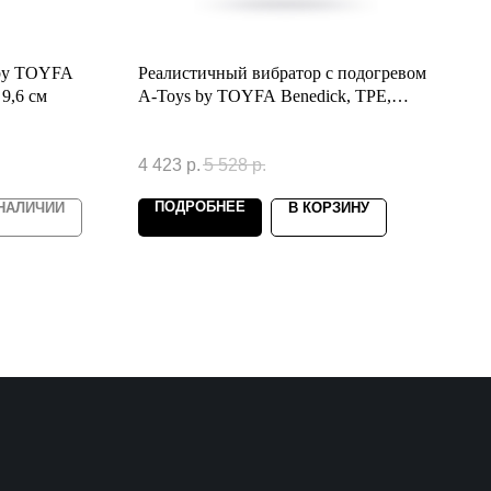
 by TOYFA
Реалистичный вибратор с подогревом
 9,6 см
A-Toys by TOYFA Benedick, TPE,
телесный, 25 см
4 423
р.
5 528
р.
ПОДРОБНЕЕ
 НАЛИЧИИ
В КОРЗИНУ