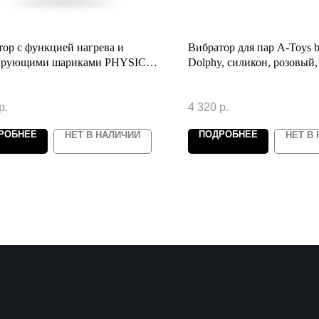
ор с функцией нагрева и
Вибратор для пар A-Toys
ирующими шариками PHYSICS
Dolphy, силикон, розовый,
NHEIT, силикон, розовый, 19
р.
4 320
р.
РОБНЕЕ
ПОДРОБНЕЕ
НЕТ В НАЛИЧИИ
НЕТ В