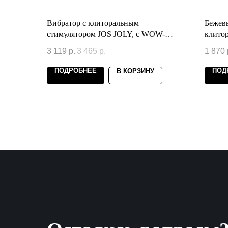
Вибратор с клиторальным
Бежевы
стимулятором JOS JOLY, с WOW-
клитор
режимом, силикон, фиолетовый, 19,6
3 119
р.
3 465
р.
1 870
см
ПОДРОБНЕЕ
ПОД
В КОРЗИНУ