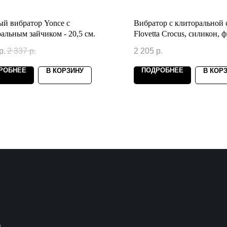
й вибратор Yonce с
Вибратор с клиторальной
альным зайчиком - 20,5 см.
Flovetta Crocus, силикон,
17,5 см
р.
2 337
р.
2 205
р.
РОБНЕЕ
ПОДРОБНЕЕ
В КОРЗИНУ
В КОР