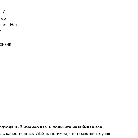
: 7
тор
ния: Нет
т
тойкий
 подходящий именно вам и получите незабываемое
а с качественным ABS пластиком, что позволяет лучше