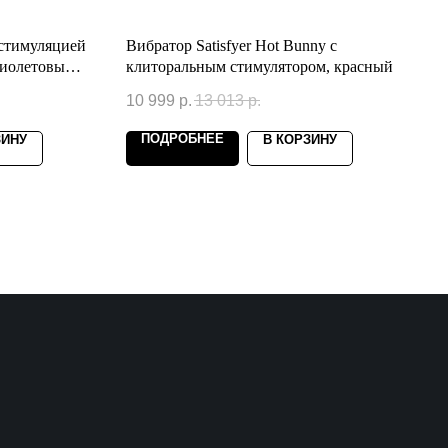
 стимуляцией
Вибратор Satisfyer Hot Bunny с
 фиолетовый,
клиторальным стимулятором, красный
10 999
р.
13 013
р.
ПОДРОБНЕЕ
ЗИНУ
В КОРЗИНУ