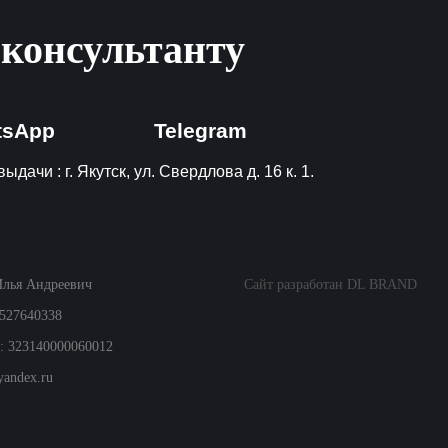
?
 консультанту
tsApp
Telegram
ыдачи : г. Якутск, ул. Свердлова д. 16 к. 1.
Илья Андреевич
Сайт разработан DL BRAND
527640338
 323140000060012
yandex.ru