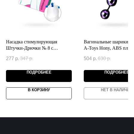
Насадка стимулирующая
Вагинальные шарики 
Штучки-Дрючки № 8 с
A-Toys Hony, ABS пласт
продлевающим эффектом
фиолетовый, 18,5 см
277
р.
347
р.
504
р.
630
р.
ПОДРОБНЕЕ
ПОДРОБНЕЕ
В КОРЗИНУ
НЕТ В НАЛИЧИИ