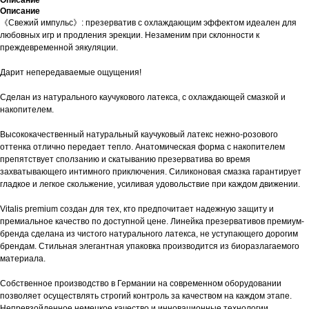
Описание
Описание
《Свежий импульс》: презерватив с охлаждающим эффектом идеален для
любовных игр и продления эрекции. Незаменим при склонности к
преждевременной эякуляции.
Дарит непередаваемые ощущения!
Сделан из натурального каучукового латекса, с охлаждающей смазкой и
накопителем.
Высококачественный натуральный каучуковый латекс нежно-розового
оттенка отлично передает тепло. Анатомическая форма с накопителем
препятствует сползанию и скатыванию презерватива во время
захватывающего интимного приключения. Силиконовая смазка гарантирует
гладкое и легкое скольжение, усиливая удовольствие при каждом движении.
Vitalis premium создан для тех, кто предпочитает надежную защиту и
премиальное качество по доступной цене. Линейка презервативов премиум-
бренда сделана из чистого натурального латекса, не уступающего дорогим
брендам. Стильная элегантная упаковка производится из биоразлагаемого
материала.
Собственное производство в Германии на современном оборудовании
позволяет осуществлять строгий контроль за качеством на каждом этапе.
Непревзойденное немецкое качество и инновационные технологии