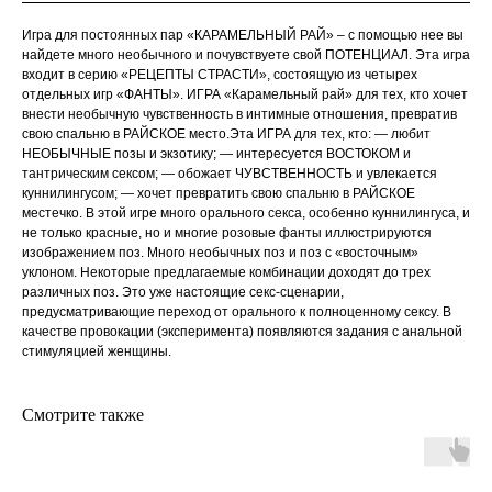
Игра для постоянных пар «КАРАМЕЛЬНЫЙ РАЙ» – с помощью нее вы
найдете много необычного и почувствуете свой ПОТЕНЦИАЛ. Эта игра
входит в серию «РЕЦЕПТЫ СТРАСТИ», состоящую из четырех
отдельных игр «ФАНТЫ». ИГРА «Карамельный рай» для тех, кто хочет
внести необычную чувственность в интимные отношения, превратив
свою спальню в РАЙСКОЕ место.Эта ИГРА для тех, кто: — любит
НЕОБЫЧНЫЕ позы и экзотику; — интересуется ВОСТОКОМ и
тантрическим сексом; — обожает ЧУВСТВЕННОСТЬ и увлекается
куннилингусом; — хочет превратить свою спальню в РАЙСКОЕ
местечко. В этой игре много орального секса, особенно куннилингуса, и
не только красные, но и многие розовые фанты иллюстрируются
изображением поз. Много необычных поз и поз с «восточным»
уклоном. Некоторые предлагаемые комбинации доходят до трех
различных поз. Это уже настоящие секс-сценарии,
предусматривающие переход от орального к полноценному сексу. В
качестве провокации (эксперимента) появляются задания с анальной
стимуляцией женщины.
Смотрите также