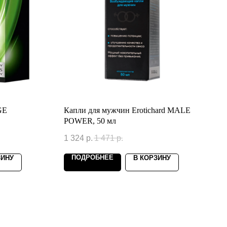
GE
Капли для мужчин Erotichard MALE
POWER, 50 мл
1 324
р.
1 471
р.
ПОДРОБНЕЕ
ЗИНУ
В КОРЗИНУ