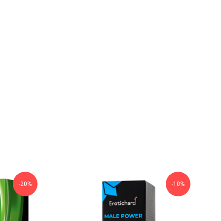
-20%
-10%