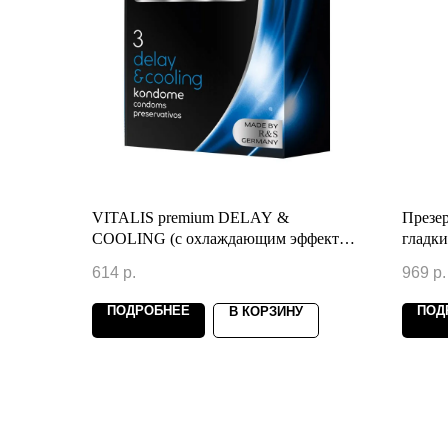
VITALIS premium DELAY &
Презер
COOLING (с охлаждающим эффектом)
гладкие
(3 шт)
614
р.
969
р.
ПОДРОБНЕЕ
ПОД
В КОРЗИНУ