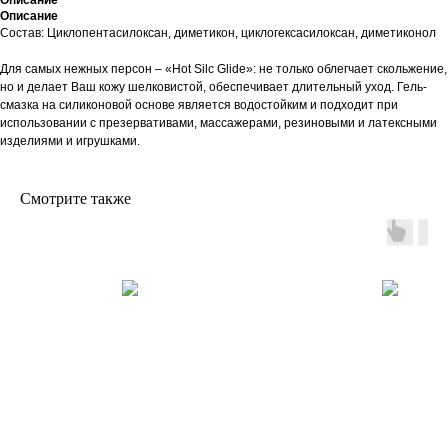
Описание
Описание
Состав: Циклопентасилоксан, диметикон, циклогексасилоксан, диметиконол
Для самых нежных персон – «Hot Silc Glide»: не только облегчает скольжение,
но и делает Ваш кожу шелковистой, обеспечивает длительный уход. Гель-
смазка на силиконовой основе является водостойким и подходит при
использовании с презервативами, массажерами, резиновыми и латексными
изделиями и игрушками.
Смотрите также