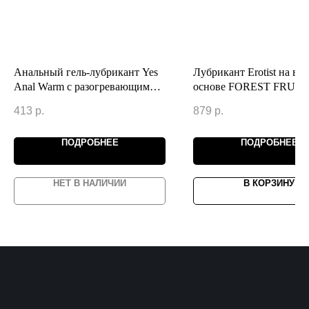
Анальный гель-лубрикант Yes
Лубрикант Erotist на во
Anal Warm с разогревающим
основе FOREST FRUIT,
эффектом - 30 мл.
ароматом лесных ягод, 
413
р.
879
р.
ПОДРОБНЕЕ
ПОДРОБНЕЕ
НЕТ В НАЛИЧИИ
В КОРЗИНУ