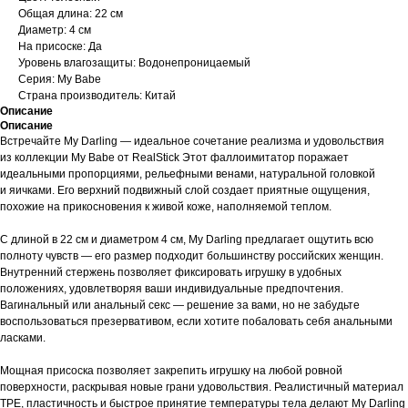
Общая длина: 22 см
Диаметр: 4 см
На присоске: Да
Уровень влагозащиты: Водонепроницаемый
Серия: My Babe
Страна производитель: Китай
Описание
Описание
Встречайте My Darling — идеальное сочетание реализма и удовольствия
из коллекции My Babe от RealStick Этот фаллоимитатор поражает
идеальными пропорциями, рельефными венами, натуральной головкой
и яичками. Его верхний подвижный слой создает приятные ощущения,
похожие на прикосновения к живой коже, наполняемой теплом.
С длиной в 22 см и диаметром 4 см, My Darling предлагает ощутить всю
полноту чувств — его размер подходит большинству российских женщин.
Внутренний стержень позволяет фиксировать игрушку в удобных
положениях, удовлетворяя ваши индивидуальные предпочтения.
Вагинальный или анальный секс — решение за вами, но не забудьте
воспользоваться презервативом, если хотите побаловать себя анальными
ласками.
Мощная присоска позволяет закрепить игрушку на любой ровной
поверхности, раскрывая новые грани удовольствия. Реалистичный материал
TPE, пластичность и быстрое принятие температуры тела делают My Darling