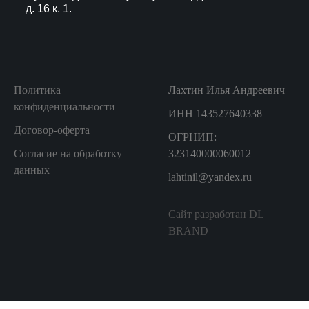
д. 16 к. 1.
Политика
Лахтин Илья Андреевич
конфиденциальности
ИНН 143527640338
Договор-оферта
ОГРНИП:
Согласие на обработку
323140000060012
данных
lahtinil@yandex.ru
Сайт разработан DL
BRAND